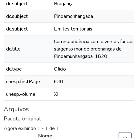
dc.subject
Bragança
dc.subject
Pindamonhangaba
dc.subject
Limites territoriais
Correspondência com diversos funcionár
dc.title
sargento mor de ordenanças de
Pindamunhangaba, 1820
dc.type
Ofício
unesp.firstPage
630
unesp.volume
XI
Arquivos
Pacote original
Agora exibindo
1 - 1 de 1
Nome: