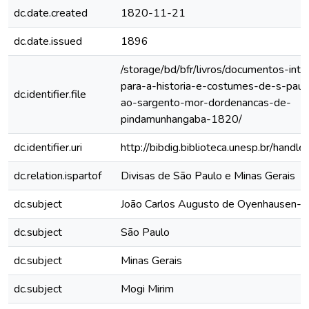
dc.date.created
1820-11-21
dc.date.issued
1896
/storage/bd/bfr/livros/documentos-int
para-a-historia-e-costumes-de-s-paulo
dc.identifier.file
ao-sargento-mor-dordenancas-de-
pindamunhangaba-1820/
dc.identifier.uri
http://bibdig.biblioteca.unesp.br/hand
dc.relation.ispartof
Divisas de São Paulo e Minas Gerais
dc.subject
João Carlos Augusto de Oyenhausen-G
dc.subject
São Paulo
dc.subject
Minas Gerais
dc.subject
Mogi Mirim