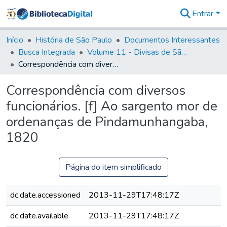
Entrar
Comunidades
&
Início
História de São Paulo
Documentos Interessantes
Coleções
Busca Integrada
Volume 11 - Divisas de São Paulo e Minas Gerais
Tudo na
Correspondência com diversos funcionários. [f] Ao sargento mor de ordenanças de Pindamunhangaba, 1820
Biblioteca
Digital
Correspondência com diversos
Estatísticas
funcionários. [f] Ao sargento mor de
ordenanças de Pindamunhangaba,
1820
Página do item simplificado
dc.date.accessioned
2013-11-29T17:48:17Z
dc.date.available
2013-11-29T17:48:17Z