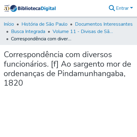
Entrar
Comunidades
&
Início
História de São Paulo
Documentos Interessantes
Coleções
Busca Integrada
Volume 11 - Divisas de São Paulo e Minas Gerais
Tudo na
Correspondência com diversos funcionários. [f] Ao sargento mor de ordenanças de Pindamunhangaba, 1820
Biblioteca
Digital
Correspondência com diversos
Estatísticas
funcionários. [f] Ao sargento mor de
ordenanças de Pindamunhangaba,
1820