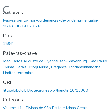
Carregando...
Arquivos
f-ao-sargento-mor-dordenancas-de-pindamunhangaba-
1820.pdf
(141,73 KB)
Data
1896
Palavras-chave
João Carlos Augusto de Oyenhausen-Gravenburg
,
São Paulo
,
Minas Gerais
,
Mogi Mirim
,
Bragança
,
Pindamonhangaba
,
Limites territoriais
URI
http://bibdig.biblioteca.unesp.br/handle/10/13360
Coleções
Volume 11 - Divisas de São Paulo e Minas Gerais