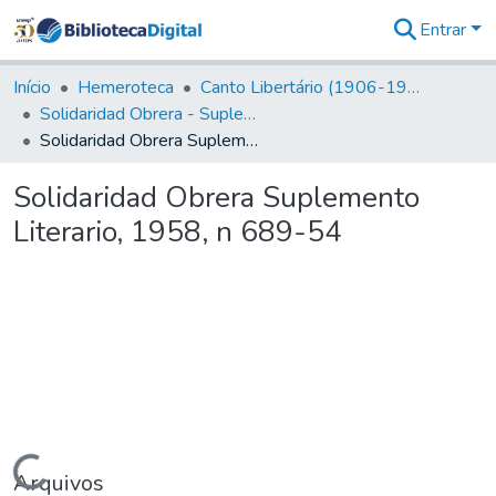
Entrar
Comunidades
&
Início
Hemeroteca
Canto Libertário (1906-1995)
Coleções
Solidaridad Obrera - Suplemento Literario
Tudo na
Solidaridad Obrera Suplemento Literario, 1958, n 689-54
Biblioteca
Digital
Solidaridad Obrera Suplemento
Estatísticas
Literario, 1958, n 689-54
Carregando...
Arquivos