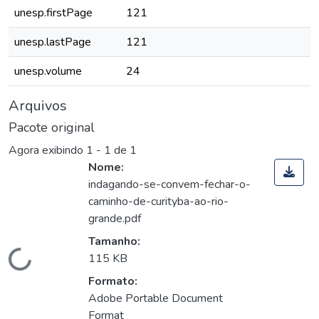
unesp.firstPage
121
unesp.lastPage
121
unesp.volume
24
Arquivos
Pacote original
Agora exibindo
1 - 1 de 1
Nome:
indagando-se-convem-fechar-o-
caminho-de-curityba-ao-rio-
grande.pdf
Tamanho:
Carregando...
115 KB
Formato:
Adobe Portable Document
Format