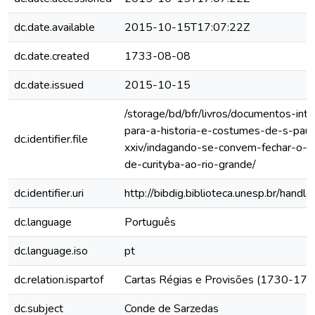
dc.date.available
2015-10-15T17:07:22Z
dc.date.created
1733-08-08
dc.date.issued
2015-10-15
/storage/bd/bfr/livros/documentos-int
para-a-historia-e-costumes-de-s-paul
dc.identifier.file
xxiv/indagando-se-convem-fechar-o-c
de-curityba-ao-rio-grande/
dc.identifier.uri
http://bibdig.biblioteca.unesp.br/hand
dc.language
Português
dc.language.iso
pt
dc.relation.ispartof
Cartas Régias e Provisões (1730-173
dc.subject
Conde de Sarzedas