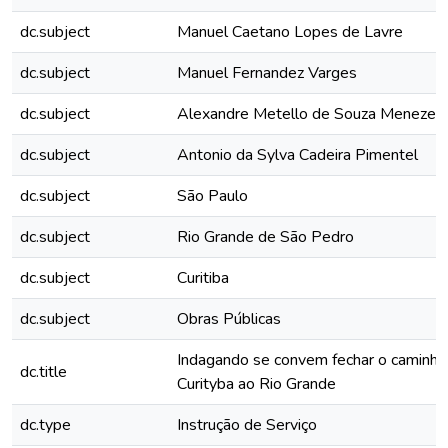
dc.subject
Manuel Caetano Lopes de Lavre
dc.subject
Manuel Fernandez Varges
dc.subject
Alexandre Metello de Souza Menezes
dc.subject
Antonio da Sylva Cadeira Pimentel
dc.subject
São Paulo
dc.subject
Rio Grande de São Pedro
dc.subject
Curitiba
dc.subject
Obras Públicas
Indagando se convem fechar o caminho
dc.title
Curityba ao Rio Grande
dc.type
Instrução de Serviço