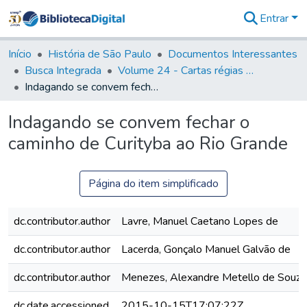
Entrar
Comunidades
&
Início
História de São Paulo
Documentos Interessantes
Coleções
Busca Integrada
Volume 24 - Cartas régias e provisões (1730- 1738)
Tudo na
Indagando se convem fechar o caminho de Curityba ao Rio Grande
Biblioteca
Digital
Indagando se convem fechar o
Estatísticas
caminho de Curityba ao Rio Grande
Página do item simplificado
dc.contributor.author
Lavre, Manuel Caetano Lopes de
dc.contributor.author
Lacerda, Gonçalo Manuel Galvão de
dc.contributor.author
Menezes, Alexandre Metello de Souza
dc.date.accessioned
2015-10-15T17:07:22Z