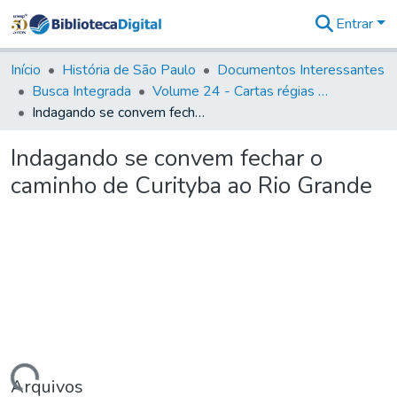
Entrar
Comunidades
&
Início
História de São Paulo
Documentos Interessantes
Coleções
Busca Integrada
Volume 24 - Cartas régias e provisões (1730- 1738)
Tudo na
Indagando se convem fechar o caminho de Curityba ao Rio Grande
Biblioteca
Digital
Indagando se convem fechar o
Estatísticas
caminho de Curityba ao Rio Grande
Arquivos