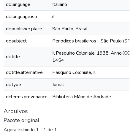
dc.language
Italiano
dc.language.iso
it
dc.publisher.place
São Paulo, Brasil
dc.subject
Periódicos brasileiros - São Paulo (SP)
Il Pasquino Coloniale, 1938, Anno XXXII
dc.title
1454
dc.title.alternative
Pasquino Coloniale, Il
dc.type
Jornal
dcterms.provenance
Biblioteca Mário de Andrade
Arquivos
Pacote original
Agora exibindo
1 - 1 de 1