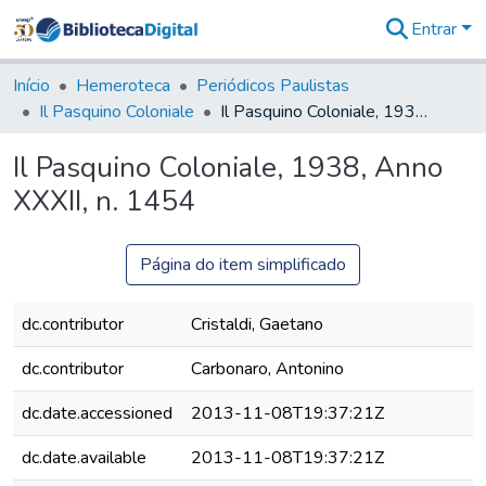
Entrar
Comunidades
&
Início
Hemeroteca
Periódicos Paulistas
Coleções
Il Pasquino Coloniale
Il Pasquino Coloniale, 1938, Anno XXXII, n. 1454
Tudo na
Biblioteca
Il Pasquino Coloniale, 1938, Anno
Digital
XXXII, n. 1454
Estatísticas
Página do item simplificado
dc.contributor
Cristaldi, Gaetano
dc.contributor
Carbonaro, Antonino
dc.date.accessioned
2013-11-08T19:37:21Z
dc.date.available
2013-11-08T19:37:21Z