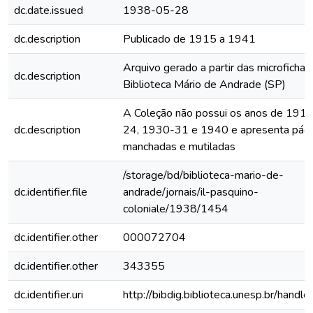
dc.date.issued
1938-05-28
dc.description
Publicado de 1915 a 1941
Arquivo gerado a partir das microfichas
dc.description
Biblioteca Mário de Andrade (SP)
A Coleção não possui os anos de 191
dc.description
24, 1930-31 e 1940 e apresenta pági
manchadas e mutiladas
/storage/bd/biblioteca-mario-de-
dc.identifier.file
andrade/jornais/il-pasquino-
coloniale/1938/1454
dc.identifier.other
000072704
dc.identifier.other
343355
dc.identifier.uri
http://bibdig.biblioteca.unesp.br/hand