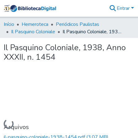
Entrar
Comunidades
&
Início
Hemeroteca
Periódicos Paulistas
Coleções
Il Pasquino Coloniale
Il Pasquino Coloniale, 1938, Anno XXXII, n. 1454
Tudo na
Biblioteca
Il Pasquino Coloniale, 1938, Anno
Digital
XXXII, n. 1454
Estatísticas
Carregando...
Arquivos
il-pasquino-coloniale-1938-1454.pdf
(3,07 MB)