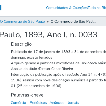
Comunidades & Coleções
Tudo na Bib
O Commercio de São Paulo
O Commercio de São Paulo, 1893, Ano I, n. 0033
aulo, 1893, Ano I, n. 0033
Descrição
Publicado de 17 de janeiro de 1893 a 31 de dezembro de
domingo, exceto feriados
Arquivo gerado a partir das microfichas da Biblioteca Már
Abaixo do título :Diretor Cesar Ribeiro
Interrupção da publicação após o fascículo Ano 14, n. 476
1906), reinicia com nova designação numérica a partir do f
01 (25 de setembro de 1906)
Palavras-chave
Comércio - Periódicos
,
Anúncios - Jornais