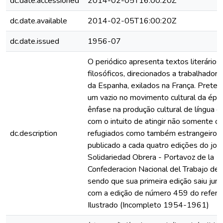
dc.date.accessioned
2014-02-05T16:00:20Z
dc.date.available
2014-02-05T16:00:20Z
dc.date.issued
1956-07
O periódico apresenta textos literários,
filosóficos, direcionados a trabalhador
da Espanha, exilados na França. Preten
um vazio no movimento cultural da épo
ênfase na produção cultural de língua 
com o intuito de atingir não somente o
dc.description
refugiados como também estrangeiros.
publicado a cada quatro edições do jorn
Solidariedad Obrera - Portavoz de la
Confederacion Nacional del Trabajo de 
sendo que sua primeira edição saiu ju
com a edição de número 459 do referido
Ilustrado (Incompleto 1954-1961)