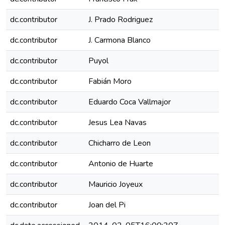
dc.contributor
J. Prado Rodriguez
dc.contributor
J. Carmona Blanco
dc.contributor
Puyol
dc.contributor
Fabián Moro
dc.contributor
Eduardo Coca Vallmajor
dc.contributor
Jesus Lea Navas
dc.contributor
Chicharro de Leon
dc.contributor
Antonio de Huarte
dc.contributor
Mauricio Joyeux
dc.contributor
Joan del Pi