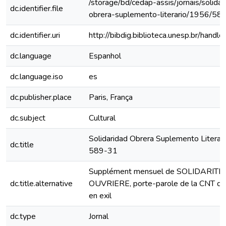
/storage/bd/cedap-assis/jornais/solidar
dc.identifier.file
obrera-suplemento-literario/1956/58
dc.identifier.uri
http://bibdig.biblioteca.unesp.br/hand
dc.language
Espanhol
dc.language.iso
es
dc.publisher.place
Paris, França
dc.subject
Cultural
Solidaridad Obrera Suplemento Literari
dc.title
589-31
Supplément mensuel de SOLIDARITE
dc.title.alternative
OUVRIERE, porte-parole de la CNT d
en exil
dc.type
Jornal