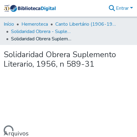
Entrar
Comunidades
&
Início
Hemeroteca
Canto Libertário (1906-1995)
Coleções
Solidaridad Obrera - Suplemento Literario
Tudo na
Solidaridad Obrera Suplemento Literario, 1956, n 589-31
Biblioteca
Digital
Solidaridad Obrera Suplemento
Estatísticas
Literario, 1956, n 589-31
Arquivos