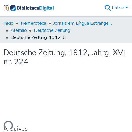
Entrar
Comunidades
&
Início
Hemeroteca
Jornais em Língua Estrangeira
Coleções
Alemão
Deutsche Zeitung
Tudo na
Deutsche Zeitung, 1912, Jahrg. XVI, nr. 224
Biblioteca
Digital
Deutsche Zeitung, 1912, Jahrg. XVI,
Estatísticas
nr. 224
ando...
Arquivos