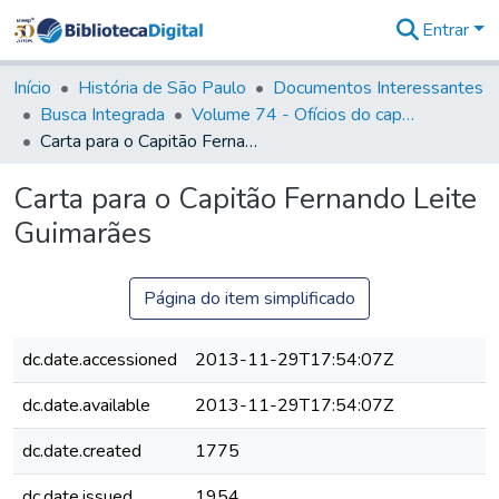
Entrar
Comunidades
&
Início
História de São Paulo
Documentos Interessantes
Coleções
Busca Integrada
Volume 74 - Ofícios do capitão General Martim Lopes Lobo de Saldanha às Câmaras e Comandantes da Capitania (1775)
Tudo na
Carta para o Capitão Fernando Leite Guimarães
Biblioteca
Digital
Carta para o Capitão Fernando Leite
Estatísticas
Guimarães
Página do item simplificado
dc.date.accessioned
2013-11-29T17:54:07Z
dc.date.available
2013-11-29T17:54:07Z
dc.date.created
1775
dc.date.issued
1954