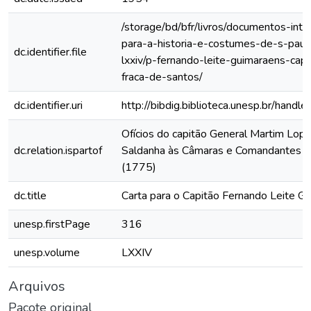
/storage/bd/bfr/livros/documentos-int
para-a-historia-e-costumes-de-s-paul
dc.identifier.file
lxxiv/p-fernando-leite-guimaraens-ca
fraca-de-santos/
dc.identifier.uri
http://bibdig.biblioteca.unesp.br/hand
Ofícios do capitão General Martim Lop
dc.relation.ispartof
Saldanha às Câmaras e Comandantes da
(1775)
dc.title
Carta para o Capitão Fernando Leite G
unesp.firstPage
316
unesp.volume
LXXIV
Arquivos
Pacote original