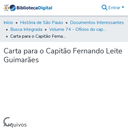
Entrar
Comunidades
&
Início
História de São Paulo
Documentos Interessantes
Coleções
Busca Integrada
Volume 74 - Ofícios do capitão General Martim Lopes Lobo de Saldanha às Câmaras e Comandantes da Capitania (1775)
Tudo na
Carta para o Capitão Fernando Leite Guimarães
Biblioteca
Digital
Carta para o Capitão Fernando Leite
Estatísticas
Guimarães
Carregando...
Arquivos