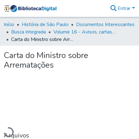
Entrar
Comunidades
&
Início
História de São Paulo
Documentos Interessantes
Coleções
Busca Integrada
Volume 16 - Avisos, cartas régias, regulamentos e ordens diversas (1679- 1761)
Tudo na
Carta do Ministro sobre Arrematações
Biblioteca
Digital
Carta do Ministro sobre
Estatísticas
Arrematações
Carregando...
Arquivos