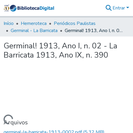
Entrar
Comunidades
&
Início
Hemeroteca
Periódicos Paulistas
Coleções
Germinal - La Barricata
Germinal! 1913, Ano I, n. 02 - La Barricata 1913, Ano IX, n. 390
Tudo na
Biblioteca
Germinal! 1913, Ano I, n. 02 - La
Digital
Barricata 1913, Ano IX, n. 390
Estatísticas
Carregando...
Arquivos
germinal-la-barricata-1913-0002.pdf
(5,32 MB)