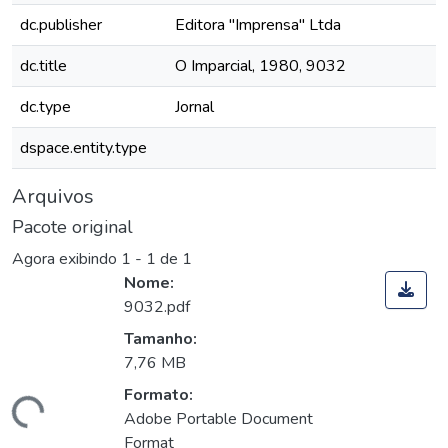
dc.publisher
Editora "Imprensa" Ltda
dc.title
O Imparcial, 1980, 9032
dc.type
Jornal
dspace.entity.type
Arquivos
Pacote original
Agora exibindo
1 - 1 de 1
Nome:
9032.pdf
Tamanho:
7,76 MB
Formato:
Carregando...
Adobe Portable Document
Format