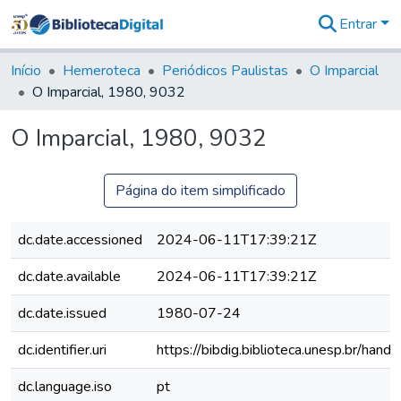
Entrar
Comunidades
&
Início
Hemeroteca
Periódicos Paulistas
O Imparcial
Coleções
O Imparcial, 1980, 9032
Tudo na
Biblioteca
O Imparcial, 1980, 9032
Digital
Estatísticas
Página do item simplificado
dc.date.accessioned
2024-06-11T17:39:21Z
dc.date.available
2024-06-11T17:39:21Z
dc.date.issued
1980-07-24
dc.identifier.uri
https://bibdig.biblioteca.unesp.br/han
dc.language.iso
pt