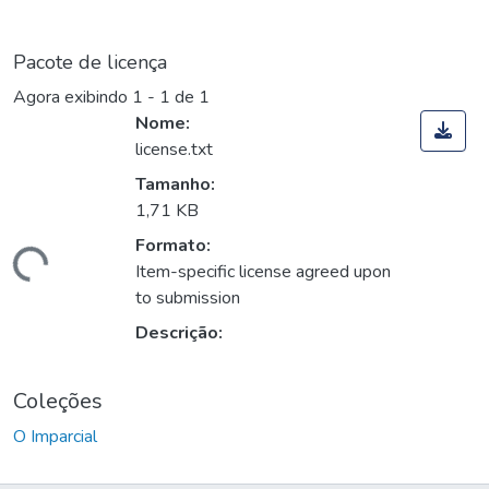
Pacote de licença
Agora exibindo
1 - 1 de 1
Nome:
license.txt
Tamanho:
1,71 KB
Formato:
Carregando...
Item-specific license agreed upon
to submission
Descrição:
Coleções
O Imparcial