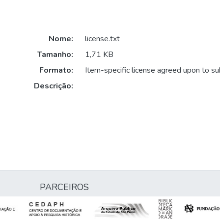
Nome:
license.txt
Tamanho:
1,71 KB
Formato:
Item-specific license agreed upon to s
Descrição:
PARCEIROS