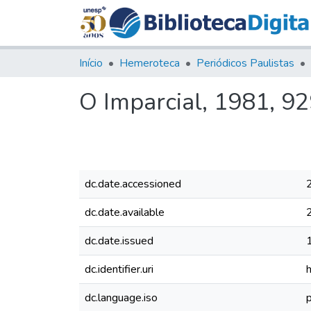
Início
Hemeroteca
Periódicos Paulistas
O Imparcial, 1981, 9
dc.date.accessioned
dc.date.available
dc.date.issued
dc.identifier.uri
dc.language.iso