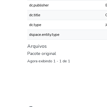
dc.publisher
dc.title
dc.type
J
dspace.entity.type
Arquivos
Pacote original
Agora exibindo
1 - 1 de 1