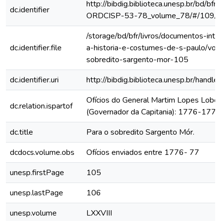
http://bibdig.biblioteca.unesp.br/bd/bf
dc.identifier
ORDCISP-53-78_volume_78/#/109/
/storage/bd/bfr/livros/documentos-int
dc.identifier.file
a-historia-e-costumes-de-s-paulo/vol-l
sobredito-sargento-mor-105
dc.identifier.uri
http://bibdig.biblioteca.unesp.br/hand
Ofícios do General Martim Lopes Lobo
dc.relation.ispartof
(Governador da Capitania): 1776-1777
dc.title
Para o sobredito Sargento Mór.
dcdocs.volume.obs
Ofícios enviados entre 1776- 77
unesp.firstPage
105
unesp.lastPage
106
unesp.volume
LXXVIII