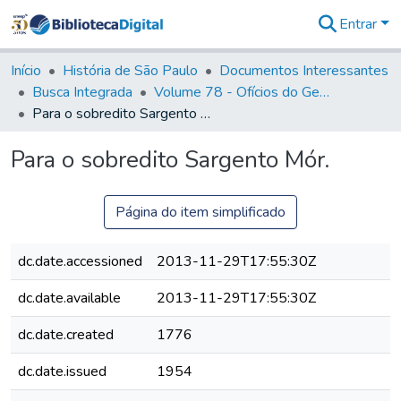
Entrar
Comunidades
&
Início
História de São Paulo
Documentos Interessantes
Coleções
Busca Integrada
Volume 78 - Ofícios do General Martim Lopes Lobo de Saldanha (1777)
Tudo na
Para o sobredito Sargento Mór.
Biblioteca
Digital
Para o sobredito Sargento Mór.
Estatísticas
Página do item simplificado
dc.date.accessioned
2013-11-29T17:55:30Z
dc.date.available
2013-11-29T17:55:30Z
dc.date.created
1776
dc.date.issued
1954