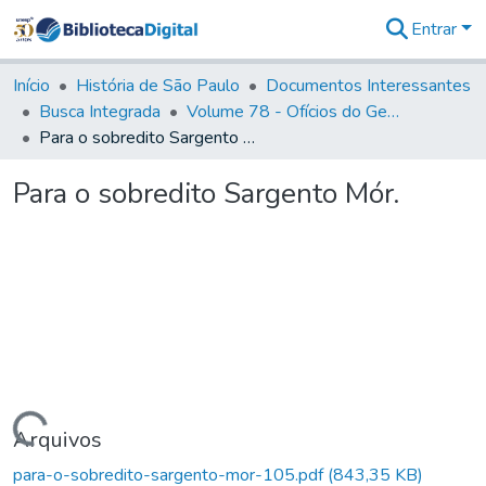
Entrar
Comunidades
&
Início
História de São Paulo
Documentos Interessantes
Coleções
Busca Integrada
Volume 78 - Ofícios do General Martim Lopes Lobo de Saldanha (1777)
Tudo na
Para o sobredito Sargento Mór.
Biblioteca
Digital
Para o sobredito Sargento Mór.
Estatísticas
Carregando...
Arquivos
para-o-sobredito-sargento-mor-105.pdf
(843,35 KB)