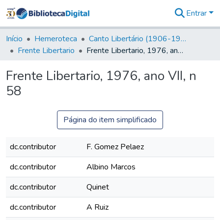
Entrar
Comunidades
&
Início
Hemeroteca
Canto Libertário (1906-1995)
Coleções
Frente Libertario
Frente Libertario, 1976, ano VII, n 58
Tudo na
Biblioteca
Frente Libertario, 1976, ano VII, n
Digital
58
Estatísticas
Página do item simplificado
dc.contributor
F. Gomez Pelaez
dc.contributor
Albino Marcos
dc.contributor
Quinet
dc.contributor
A Ruiz