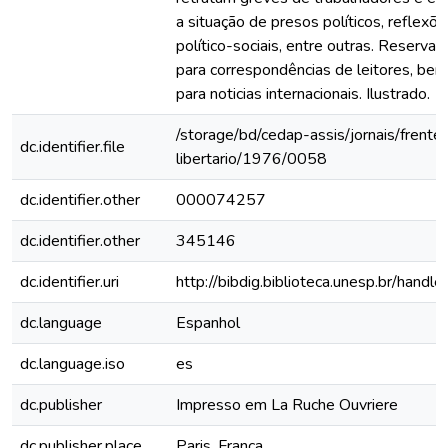
a situação de presos políticos, reflexõ
político-sociais, entre outras. Reserva 
para correspondências de leitores, be
para noticias internacionais. Ilustrado.
/storage/bd/cedap-assis/jornais/frente
dc.identifier.file
libertario/1976/0058
dc.identifier.other
000074257
dc.identifier.other
345146
dc.identifier.uri
http://bibdig.biblioteca.unesp.br/hand
dc.language
Espanhol
dc.language.iso
es
dc.publisher
Impresso em La Ruche Ouvriere
dc.publisher.place
Paris, França