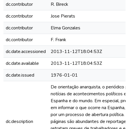
dc.contributor
R. Bireck
dc.contributor
Jose Pierats
dc.contributor
Elma Gonzales
dc.contributor
F. Frank
dc.date.accessioned
2013-11-12T18:04:53Z
dc.date.available
2013-11-12T18:04:53Z
dc.date.issued
1976-01-01
De orientação anarquista, o periódico p
notícias de acontecimentos políticos e 
Espanha e do mundo. Em especial, pre
em informar o que ocorre na Espanha, 
por um processo de abertura política. 
dc.description
páginas são abundantes de reportagen
retratam greves de trabalhadores e es