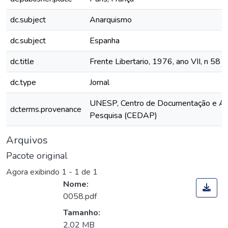
dc.subject
Anarquismo
dc.subject
Espanha
dc.title
Frente Libertario, 1976, ano VII, n 58
dc.type
Jornal
UNESP, Centro de Documentação e Ap
dcterms.provenance
Pesquisa (CEDAP)
Arquivos
Pacote original
Agora exibindo
1 - 1 de 1
Nome:
0058.pdf
Tamanho:
2,02 MB