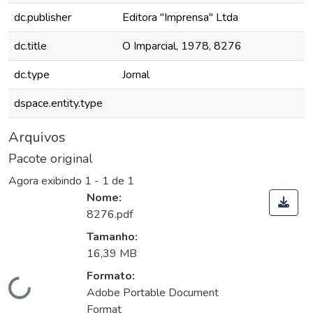
dc.publisher
Editora "Imprensa" Ltda
dc.title
O Imparcial, 1978, 8276
dc.type
Jornal
dspace.entity.type
Arquivos
Pacote original
Agora exibindo
1 - 1 de 1
Nome:
8276.pdf
Tamanho:
16,39 MB
Formato:
Carregando...
Adobe Portable Document
Format