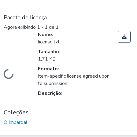
Pacote de licença
Agora exibindo
1 - 1 de 1
Nome:
license.txt
Tamanho:
1,71 KB
Formato:
Carregando...
Item-specific license agreed upon
to submission
Descrição:
Coleções
O Imparcial