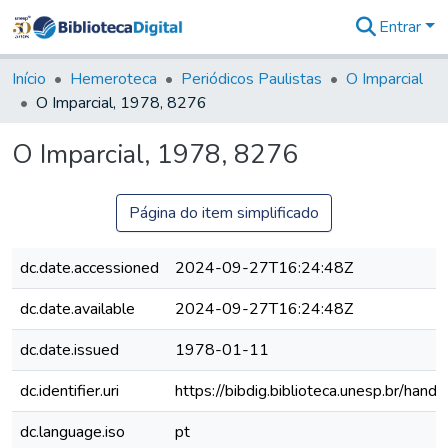
Entrar
Comunidades
&
Início
Hemeroteca
Periódicos Paulistas
O Imparcial
Coleções
O Imparcial, 1978, 8276
Tudo na
Biblioteca
O Imparcial, 1978, 8276
Digital
Estatísticas
Página do item simplificado
dc.date.accessioned
2024-09-27T16:24:48Z
dc.date.available
2024-09-27T16:24:48Z
dc.date.issued
1978-01-11
dc.identifier.uri
https://bibdig.biblioteca.unesp.br/han
dc.language.iso
pt