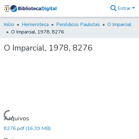
Entrar
Comunidades
&
Início
Hemeroteca
Periódicos Paulistas
O Imparcial
Coleções
O Imparcial, 1978, 8276
Tudo na
Biblioteca
O Imparcial, 1978, 8276
Digital
Estatísticas
Carregando...
Arquivos
8276.pdf
(16,39 MB)