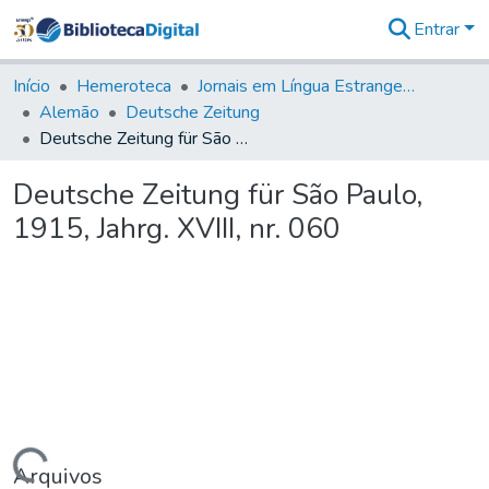
Entrar
Comunidades
&
Início
Hemeroteca
Jornais em Língua Estrangeira
Coleções
Alemão
Deutsche Zeitung
Tudo na
Deutsche Zeitung für São Paulo, 1915, Jahrg. XVIII, nr. 060
Biblioteca
Digital
Deutsche Zeitung für São Paulo,
Estatísticas
1915, Jahrg. XVIII, nr. 060
Arquivos