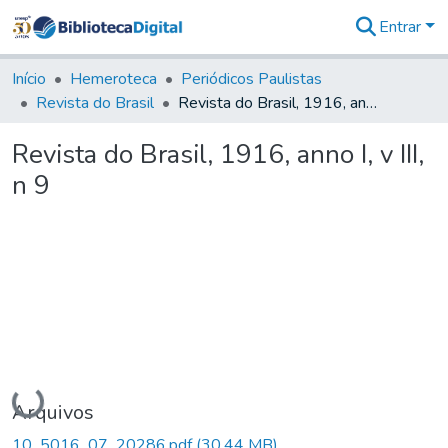
Entrar
Comunidades
&
Início
Hemeroteca
Periódicos Paulistas
Coleções
Revista do Brasil
Revista do Brasil, 1916, anno I, v III, n 9
Tudo na
Biblioteca
Revista do Brasil, 1916, anno I, v III,
Digital
n 9
Estatísticas
Carregando...
Arquivos
10_5016_07_20286.pdf
(30,44 MB)