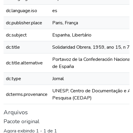
dc.language.iso
es
dc.publisher.place
Paris, França
dc.subject
Espanha, Libertário
dc.title
Solidaridad Obrera, 1959, ano 15, n 7
Portavoz de la Confederación Nacional 
dc.title.alternative
de España
dc.type
Jornal
UNESP, Centro de Documentação e Ap
dcterms.provenance
Pesquisa (CEDAP)
Arquivos
Pacote original
Agora exibindo
1 - 1 de 1