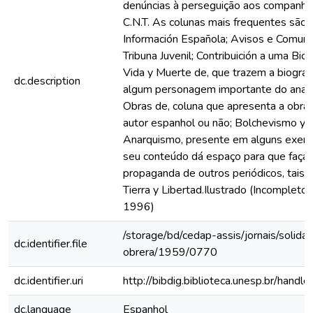
denúncias à perseguição aos companhe
C.N.T. As colunas mais frequentes são:
Información Española; Avisos e Comuni
Tribuna Juvenil; Contribuición a uma Biog
Vida y Muerte de, que trazem a biograf
dc.description
algum personagem importante do anar
Obras de, coluna que apresenta a obra
autor espanhol ou não; Bolchevismo y
Anarquismo, presente em alguns exem
seu conteúdo dá espaço para que faça 
propaganda de outros periódicos, tais
Tierra y Libertad.Ilustrado (Incomplet
1996)
/storage/bd/cedap-assis/jornais/solidar
dc.identifier.file
obrera/1959/0770
dc.identifier.uri
http://bibdig.biblioteca.unesp.br/hand
dc.language
Espanhol