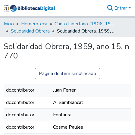
Entrar
Comunidades
&
Início
Hemeroteca
Canto Libertário (1906-1995)
Coleções
Solidaridad Obrera
Solidaridad Obrera, 1959, ano 15, n 770
Tudo na
Biblioteca
Solidaridad Obrera, 1959, ano 15, n
Digital
770
Estatísticas
Página do item simplificado
dc.contributor
Juan Ferrer
dc.contributor
A. Samblancat
dc.contributor
Fontaura
dc.contributor
Cosme Paules