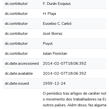
dc.contributor
F. Durán Esquius
dc.contributor
H. Plaja
dc.contributor
Eusebio C. Carbó
dc.contributor
José Borraz
dc.contributor
Puyol
dc.contributor
Julian Floristan
dc.date.accessioned
2014-02-07T18:06:39Z
dc.date.available
2014-02-07T18:06:39Z
dc.date.issued
1959-12-24
O periódico traz artigos de caráter noti
o movimento dos trabalhadores na Es
outros países. Além disso, faz algumas c