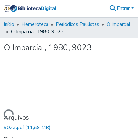
Entrar
Comunidades
&
Início
Hemeroteca
Periódicos Paulistas
O Imparcial
Coleções
O Imparcial, 1980, 9023
Tudo na
Biblioteca
O Imparcial, 1980, 9023
Digital
Estatísticas
Carregando...
Arquivos
9023.pdf
(11,89 MB)