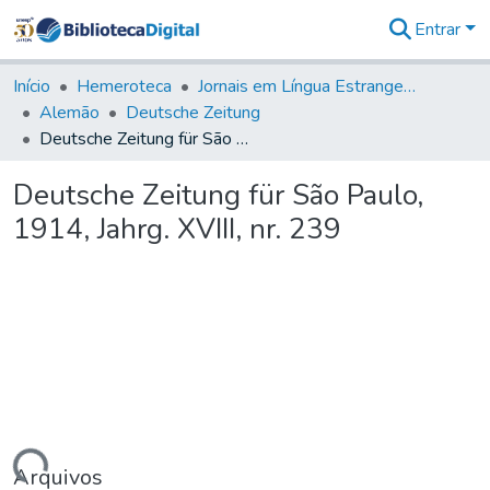
Entrar
Comunidades
&
Início
Hemeroteca
Jornais em Língua Estrangeira
Coleções
Alemão
Deutsche Zeitung
Tudo na
Deutsche Zeitung für São Paulo, 1914, Jahrg. XVIII, nr. 239
Biblioteca
Digital
Deutsche Zeitung für São Paulo,
Estatísticas
1914, Jahrg. XVIII, nr. 239
Arquivos