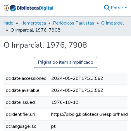
Entrar
Comunidades
&
Início
Hemeroteca
Periódicos Paulistas
O Imparcial
Coleções
O Imparcial, 1976, 7908
Tudo na
Biblioteca
O Imparcial, 1976, 7908
Digital
Estatísticas
Página do item simplificado
dc.date.accessioned
2024-05-28T17:23:56Z
dc.date.available
2024-05-28T17:23:56Z
dc.date.issued
1976-10-19
dc.identifier.uri
https://bibdig.biblioteca.unesp.br/han
dc.language.iso
pt