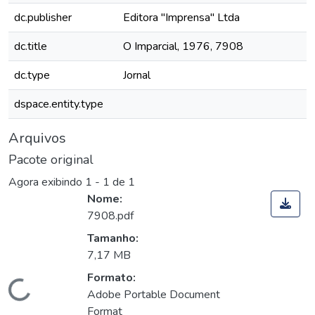
dc.publisher
Editora "Imprensa" Ltda
dc.title
O Imparcial, 1976, 7908
dc.type
Jornal
dspace.entity.type
Arquivos
Pacote original
Agora exibindo
1 - 1 de 1
Nome:
7908.pdf
Tamanho:
7,17 MB
Formato:
Carregando...
Adobe Portable Document
Format