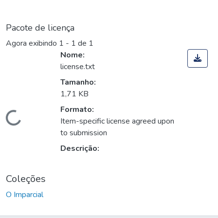
Pacote de licença
Agora exibindo
1 - 1 de 1
Nome:
license.txt
Tamanho:
1,71 KB
Formato:
Carregando...
Item-specific license agreed upon
to submission
Descrição:
Coleções
O Imparcial