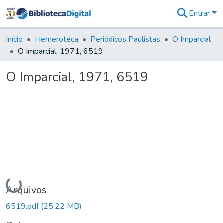
Entrar
Comunidades
&
Início
Hemeroteca
Periódicos Paulistas
O Imparcial
Coleções
O Imparcial, 1971, 6519
Tudo na
Biblioteca
O Imparcial, 1971, 6519
Digital
Estatísticas
Carregando...
Arquivos
6519.pdf
(25,22 MB)