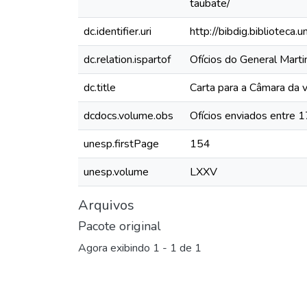
taubate/
dc.identifier.uri
http://bibdig.biblioteca
dc.relation.ispartof
Ofícios do General Mar
dc.title
Carta para a Câmara da v
dcdocs.volume.obs
Ofícios enviados entre 
unesp.firstPage
154
unesp.volume
LXXV
Arquivos
Pacote original
Agora exibindo
1 - 1 de 1