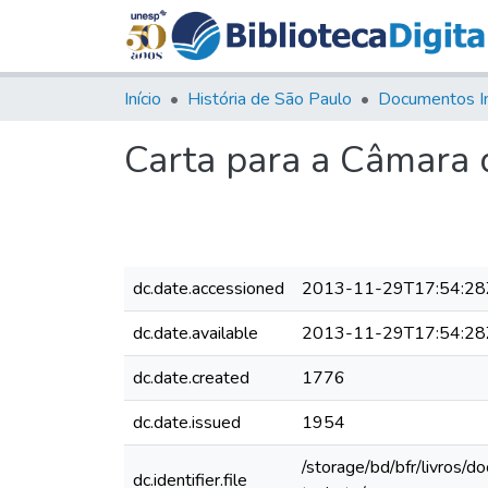
Início
História de São Paulo
Documentos I
Carta para a Câmara 
dc.date.accessioned
2013-11-29T17:54:28
dc.date.available
2013-11-29T17:54:28
dc.date.created
1776
dc.date.issued
1954
/storage/bd/bfr/livros/
dc.identifier.file