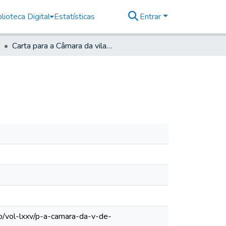
lioteca Digital
Estatísticas
Entrar
Carta para a Câmara da vila de Taubaté
o/vol-lxxv/p-a-camara-da-v-de-