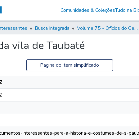
Comunidades & Coleções
Tudo na Bib
nteressantes
Busca Integrada
Volume 75 - Ofícios do General Martim Lopes Lobo de Saldanha (Governador da Capitania): 1776-1777
da vila de Taubaté
Página do item simplificado
Z
Z
documentos-interessantes-para-a-historia-e-costumes-de-s-paul