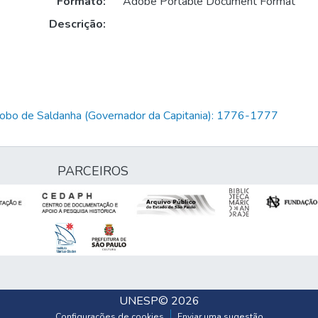
Formato:
Adobe Portable Document Format
Descrição:
Lobo de Saldanha (Governador da Capitania): 1776-1777
PARCEIROS
UNESP
© 2026
Configurações de cookies
Enviar uma sugestão