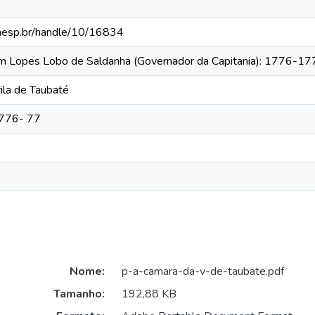
.unesp.br/handle/10/16834
tim Lopes Lobo de Saldanha (Governador da Capitania): 1776-1
ila de Taubaté
1776- 77
Nome:
p-a-camara-da-v-de-taubate.pdf
Tamanho:
192,88 KB