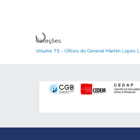
Carregando...
Coleções
Volume 75 - Ofícios do General Martim Lopes 