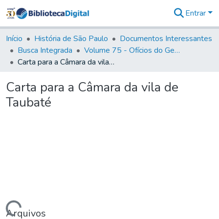
Entrar
Comunidades
&
Início
História de São Paulo
Documentos Interessantes
Coleções
Busca Integrada
Volume 75 - Ofícios do General Martim Lopes Lobo de Saldanha (Governador da Capitania): 1776-1777
Tudo na
Carta para a Câmara da vila de Taubaté
Biblioteca
Digital
Carta para a Câmara da vila de
Estatísticas
Taubaté
Arquivos