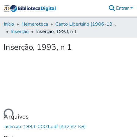
Entrar
Comunidades
&
Início
Hemeroteca
Canto Libertário (1906-1995)
Coleções
Inserção
Inserção, 1993, n 1
Tudo na
Biblioteca
Inserção, 1993, n 1
Digital
Estatísticas
egando...
Arquivos
insercao-1993-0001.pdf
(832,87 KB)