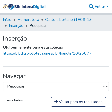
Entrar
Comunidades
&
Início
Hemeroteca
Canto Libertário (1906-1995)
Coleções
Inserção
Pesquisar
Tudo na
Biblioteca
Inserção
Digital
Estatísticas
URI permanente para esta coleção
https://bibdig.biblioteca.unesp.br/handle/10/26877
Navegar
resultados
Voltar para os resultados