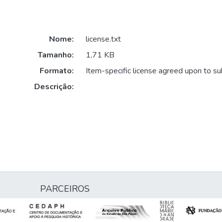
Nome:
license.txt
Tamanho:
1,71 KB
Formato:
Item-specific license agreed upon to s
Descrição:
PARCEIROS