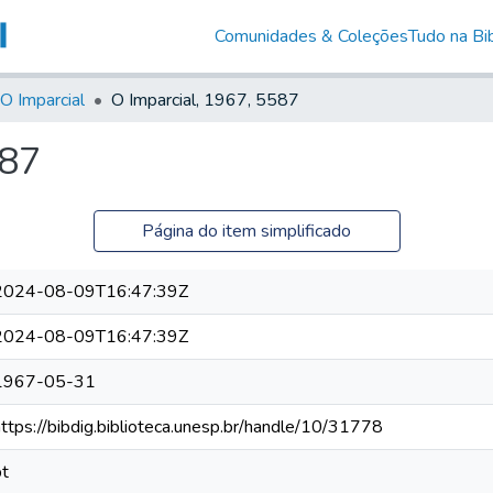
Comunidades & Coleções
Tudo na Bib
O Imparcial
O Imparcial, 1967, 5587
587
Página do item simplificado
2024-08-09T16:47:39Z
2024-08-09T16:47:39Z
1967-05-31
https://bibdig.biblioteca.unesp.br/handle/10/31778
pt