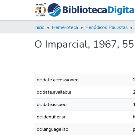
Início
Hemeroteca
Periódicos Paulistas
O Imparcial, 1967, 5
dc.date.accessioned
dc.date.available
dc.date.issued
dc.identifier.uri
dc.language.iso