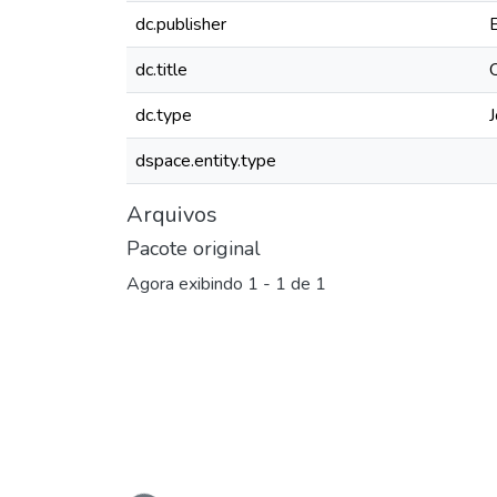
dc.publisher
dc.title
dc.type
J
dspace.entity.type
Arquivos
Pacote original
Agora exibindo
1 - 1 de 1