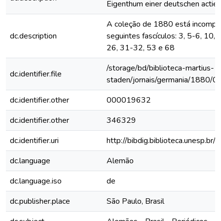
Eigenthum einer deutschen actien
A coleção de 1880 está incomple
dc.description
seguintes fascículos: 3, 5-6, 10,
26, 31-32, 53 e 68
/storage/bd/biblioteca-martius-
dc.identifier.file
staden/jornais/germania/1880/0
dc.identifier.other
000019632
dc.identifier.other
346329
dc.identifier.uri
http://bibdig.biblioteca.unesp.b
dc.language
Alemão
dc.language.iso
de
dc.publisher.place
São Paulo, Brasil