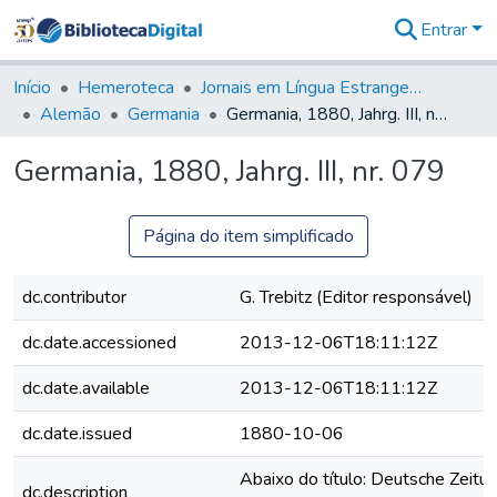
Entrar
Comunidades
&
Início
Hemeroteca
Jornais em Língua Estrangeira
Coleções
Alemão
Germania
Germania, 1880, Jahrg. III, nr. 079
Tudo na
Biblioteca
Germania, 1880, Jahrg. III, nr. 079
Digital
Estatísticas
Página do item simplificado
dc.contributor
G. Trebitz (Editor responsável)
dc.date.accessioned
2013-12-06T18:11:12Z
dc.date.available
2013-12-06T18:11:12Z
dc.date.issued
1880-10-06
Abaixo do título: Deutsche Zeitung
dc.description