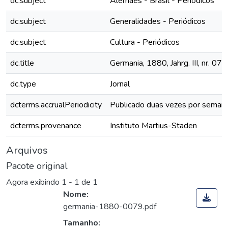
dc.subject
Alemães - Brasil - Periódicos
dc.subject
Generalidades - Periódicos
dc.subject
Cultura - Periódicos
dc.title
Germania, 1880, Jahrg. III, nr. 079
dc.type
Jornal
dcterms.accrualPeriodicity
Publicado duas vezes por seman
dcterms.provenance
Instituto Martius-Staden
Arquivos
Pacote original
Agora exibindo
1 - 1 de 1
Nome:
germania-1880-0079.pdf
Tamanho: