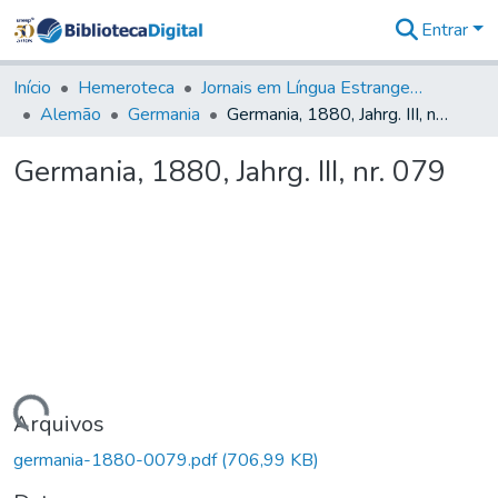
Entrar
Comunidades
&
Início
Hemeroteca
Jornais em Língua Estrangeira
Coleções
Alemão
Germania
Germania, 1880, Jahrg. III, nr. 079
Tudo na
Biblioteca
Germania, 1880, Jahrg. III, nr. 079
Digital
Estatísticas
Carregando...
Arquivos
germania-1880-0079.pdf
(706,99 KB)