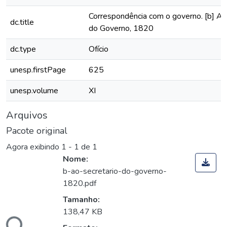
Correspondência com o governo. [b] Ao
dc.title
do Governo, 1820
dc.type
Ofício
unesp.firstPage
625
unesp.volume
XI
Arquivos
Pacote original
Agora exibindo
1 - 1 de 1
Nome:
b-ao-secretario-do-governo-
1820.pdf
Tamanho:
138,47 KB
ndo...