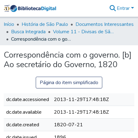
Entrar
Comunidades
&
Início
História de São Paulo
Documentos Interessantes
Coleções
Busca Integrada
Volume 11 - Divisas de São Paulo e Minas Gerais
Tudo na
Correspondência com o governo. [b] Ao secretário do Governo, 1820
Biblioteca
Digital
Correspondência com o governo. [b]
Estatísticas
Ao secretário do Governo, 1820
Página do item simplificado
dc.date.accessioned
2013-11-29T17:48:18Z
dc.date.available
2013-11-29T17:48:18Z
dc.date.created
1820-07-21
dc.date.issued
1896