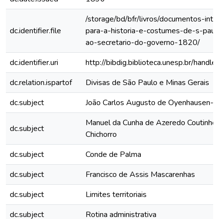
/storage/bd/bfr/livros/documentos-int
dc.identifier.file
para-a-historia-e-costumes-de-s-paulo
ao-secretario-do-governo-1820/
dc.identifier.uri
http://bibdig.biblioteca.unesp.br/hand
dc.relation.ispartof
Divisas de São Paulo e Minas Gerais
dc.subject
João Carlos Augusto de Oyenhausen-G
Manuel da Cunha de Azeredo Coutinho
dc.subject
Chichorro
dc.subject
Conde de Palma
dc.subject
Francisco de Assis Mascarenhas
dc.subject
Limites territoriais
dc.subject
Rotina administrativa