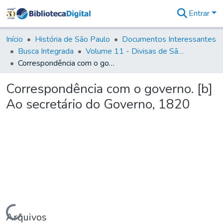
Entrar
Comunidades
&
Início
História de São Paulo
Documentos Interessantes
Coleções
Busca Integrada
Volume 11 - Divisas de São Paulo e Minas Gerais
Tudo na
Correspondência com o governo. [b] Ao secretário do Governo, 1820
Biblioteca
Digital
Correspondência com o governo. [b]
Estatísticas
Ao secretário do Governo, 1820
Carregando...
Arquivos