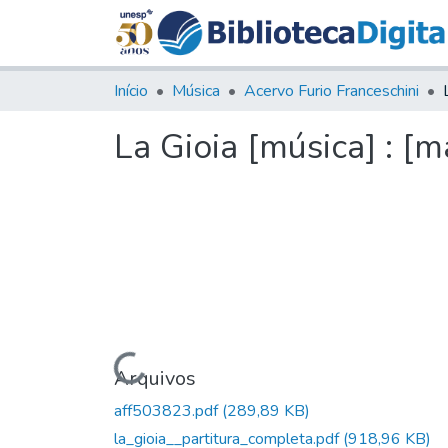
Início
Música
Acervo Furio Franceschini
La Gioia [música] : [m
Carregando...
Arquivos
aff503823.pdf
(289,89 KB)
la_gioia__partitura_completa.pdf
(918,96 KB)