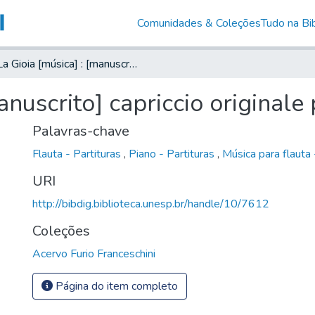
Comunidades & Coleções
Tudo na Bib
La Gioia [música] : [manuscrito] capriccio originale per flauto e piano
anuscrito] capriccio originale 
Palavras-chave
Flauta - Partituras
,
Piano - Partituras
,
Música para flauta 
URI
http://bibdig.biblioteca.unesp.br/handle/10/7612
Coleções
Acervo Furio Franceschini
Página do item completo