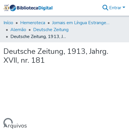
Entrar
Comunidades
&
Início
Hemeroteca
Jornais em Língua Estrangeira
Coleções
Alemão
Deutsche Zeitung
Tudo na
Deutsche Zeitung, 1913, Jahrg. XVII, nr. 181
Biblioteca
Digital
Deutsche Zeitung, 1913, Jahrg.
Estatísticas
XVII, nr. 181
Arquivos