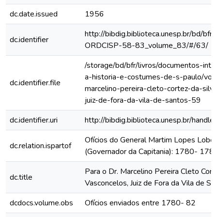
dc.date.issued
1956
http://bibdig.biblioteca.unesp.br/bd/bf
dc.identifier
ORDCISP-58-83_volume_83/#/63/
/storage/bd/bfr/livros/documentos-int
a-historia-e-costumes-de-s-paulo/vol
dc.identifier.file
marcelino-pereira-cleto-cortez-da-silv
juiz-de-fora-da-vila-de-santos-59
dc.identifier.uri
http://bibdig.biblioteca.unesp.br/hand
Ofícios do General Martim Lopes Lobo
dc.relation.ispartof
(Governador da Capitania): 1780- 178
Para o Dr. Marcelino Pereira Cleto Cort
dc.title
Vasconcelos, Juiz de Fora da Vila de Sa
dcdocs.volume.obs
Ofícios enviados entre 1780- 82