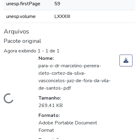
unesp.firstPage
59
unesp.volume
LXXXIII
Arquivos
Pacote original
Agora exibindo
1 - 1 de 1
Nome:
para-o-dr-marcelino-pereira-
cleto-cortez-da-silva-
vasconcelos-juiz-de-fora-da-vila-
de-santos-.pdf
Carregando...
Tamanho:
269,41 KB
Formato:
Adobe Portable Document
Format