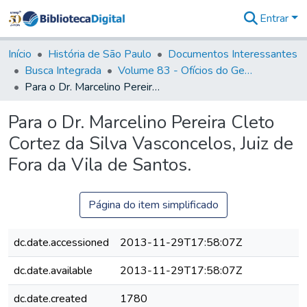
Entrar
Comunidades
&
Início
História de São Paulo
Documentos Interessantes
Coleções
Busca Integrada
Volume 83 - Ofícios do General Martim Lopes Lobo de Saldanha (Governador da Capitania): 1780- 1782
Tudo na
Para o Dr. Marcelino Pereira Cleto Cortez da Silva Vasconcelos, Juiz de Fora da Vila de Santos.
Biblioteca
Digital
Para o Dr. Marcelino Pereira Cleto
Estatísticas
Cortez da Silva Vasconcelos, Juiz de
Fora da Vila de Santos.
Página do item simplificado
dc.date.accessioned
2013-11-29T17:58:07Z
dc.date.available
2013-11-29T17:58:07Z
dc.date.created
1780