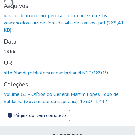
ndo...
Arquivos
para-o-dr-marcelino-pereira-cleto-cortez-da-silva-
vasconcelos-juiz-de-fora-da-vila-de-santos-.pdf
(269,41
KB)
Data
1956
URI
http://bibdig.biblioteca.unesp.br/handle/10/18919
Coleções
Volume 83 - Ofícios do General Martim Lopes Lobo de
Saldanha (Governador da Capitania): 1780- 1782
Página do item completo