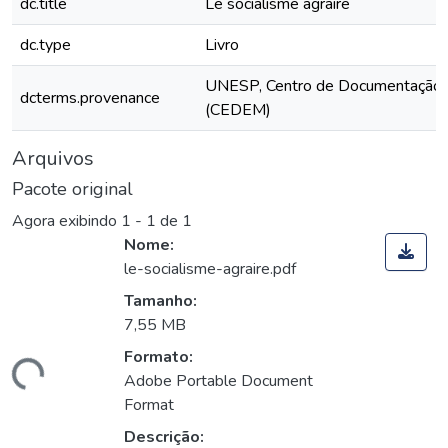
dc.title
Le socialisme agraire
dc.type
Livro
UNESP, Centro de Documentação 
dcterms.provenance
(CEDEM)
Arquivos
Pacote original
Agora exibindo
1 - 1 de 1
Nome:
le-socialisme-agraire.pdf
Tamanho:
7,55 MB
Formato:
egando...
Adobe Portable Document
Format
Descrição: