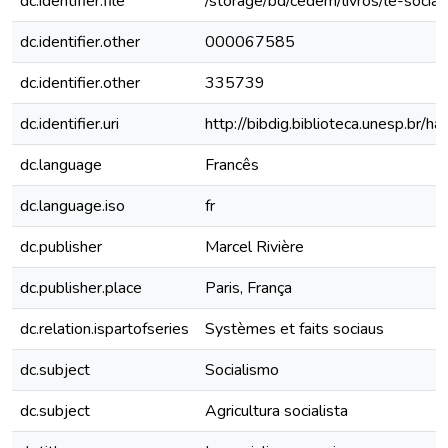
dc.identifier.file
/storage/bd/cedem/livros/le-social
dc.identifier.other
000067585
dc.identifier.other
335739
dc.identifier.uri
http://bibdig.biblioteca.unesp.br/
dc.language
Francês
dc.language.iso
fr
dc.publisher
Marcel Rivière
dc.publisher.place
Paris, França
dc.relation.ispartofseries
Systèmes et faits sociaus
dc.subject
Socialismo
dc.subject
Agricultura socialista