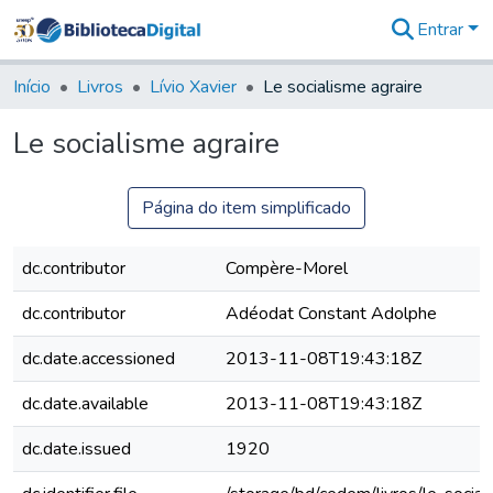
Entrar
Comunidades
&
Início
Livros
Lívio Xavier
Le socialisme agraire
Coleções
Tudo na
Le socialisme agraire
Biblioteca
Digital
Estatísticas
Página do item simplificado
dc.contributor
Compère-Morel
dc.contributor
Adéodat Constant Adolphe
dc.date.accessioned
2013-11-08T19:43:18Z
dc.date.available
2013-11-08T19:43:18Z
dc.date.issued
1920