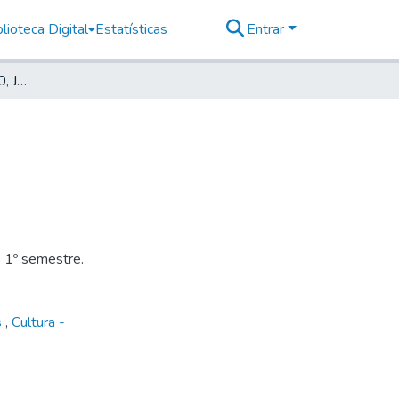
lioteca Digital
Estatísticas
Entrar
Deutsche Zeitung, 1910, Jahrg. VI, nr. 017
o 1º semestre.
s
,
Cultura -