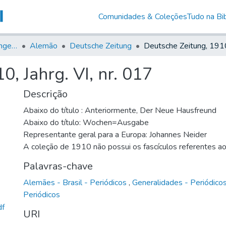
Comunidades & Coleções
Tudo na Bib
Jornais em Língua Estrangeira
Alemão
Deutsche Zeitung
, Jahrg. VI, nr. 017
Descrição
Abaixo do título : Anteriormente, Der Neue Hausfreund
Abaixo do título: Wochen=Ausgabe
Representante geral para a Europa: Johannes Neider
A coleção de 1910 não possui os fascículos referentes a
Palavras-chave
Alemães - Brasil - Periódicos
,
Generalidades - Periódico
Periódicos
df
URI