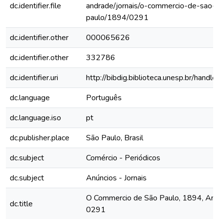
dc.identifier.file
andrade/jornais/o-commercio-de-sao-
paulo/1894/0291
dc.identifier.other
000065626
dc.identifier.other
332786
dc.identifier.uri
http://bibdig.biblioteca.unesp.br/hand
dc.language
Português
dc.language.iso
pt
dc.publisher.place
São Paulo, Brasil
dc.subject
Comércio - Periódicos
dc.subject
Anúncios - Jornais
O Commercio de São Paulo, 1894, Ano I
dc.title
0291