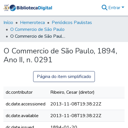
Entrar
Comunidades
&
Início
Hemeroteca
Periódicos Paulistas
Coleções
O Commercio de São Paulo
Tudo na
O Commercio de São Paulo, 1894, Ano II, n. 0291
Biblioteca
Digital
O Commercio de São Paulo, 1894,
Estatísticas
Ano II, n. 0291
Página do item simplificado
dc.contributor
Ribeiro, Cesar (diretor)
dc.date.accessioned
2013-11-08T19:38:22Z
dc.date.available
2013-11-08T19:38:22Z
dc.date.issued
1894-01-20