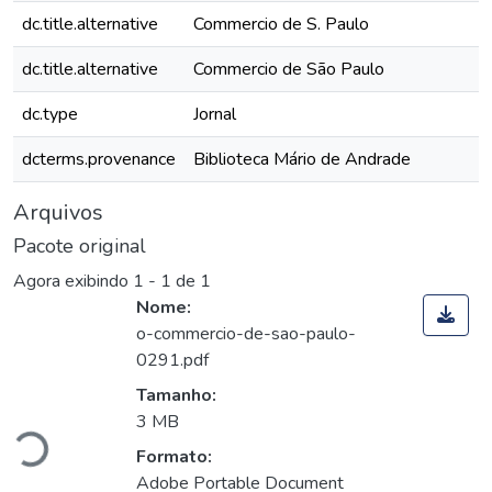
dc.title.alternative
Commercio de S. Paulo
dc.title.alternative
Commercio de São Paulo
dc.type
Jornal
dcterms.provenance
Biblioteca Mário de Andrade
Arquivos
Pacote original
Agora exibindo
1 - 1 de 1
Nome:
o-commercio-de-sao-paulo-
0291.pdf
rregando...
Tamanho:
3 MB
Formato:
Adobe Portable Document