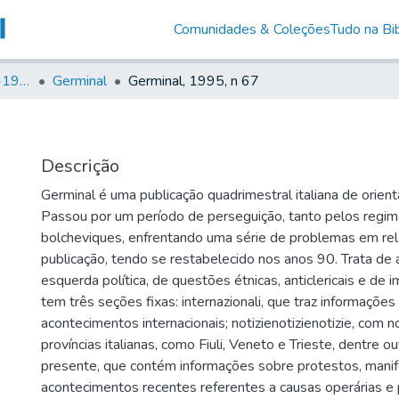
Comunidades & Coleções
Tudo na Bib
Canto Libertário (1906-1995)
Germinal
Germinal, 1995, n 67
Descrição
Germinal é uma publicação quadrimestral italiana de orient
Passou por um período de perseguição, tanto pelos regim
bolcheviques, enfrentando uma série de problemas em rel
publicação, tendo se restabelecido nos anos 90. Trata de
esquerda política, de questões étnicas, anticlericais e de 
tem três seções fixas: internazionali, que traz informaçõe
acontecimentos internacionais; notizienotizienotizie, com no
províncias italianas, como Fiuli, Veneto e Trieste, dentre o
presente, que contém informações sobre protestos, mani
acontecimentos recentes referentes a causas operárias e 