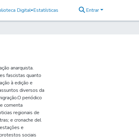
lioteca Digital
Estatísticas
Entrar
ação anarquista.
es fascistas quanto
ação à edição e
 assuntos diversos da
imigração.O periódico
s e comenta
ticias regionais de
utras; e cronache del
festações e
protestos sociais