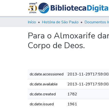
Início
História de São Paulo
Documentos I
Para o Almoxarife dar
Corpo de Deos.
dc.date.accessioned
2013-11-29T17:59:00
dc.date.available
2013-11-29T17:59:00
dc.date.created
1782
dc.date.issued
1961