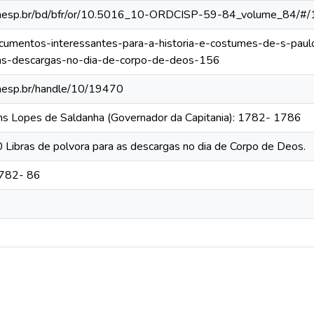
ca.unesp.br/bd/bfr/or/10.5016_10-ORDCISP-59-84_volume_84/#/
documentos-interessantes-para-a-historia-e-costumes-de-s-paul
-as-descargas-no-dia-de-corpo-de-deos-156
.unesp.br/handle/10/19470
ins Lopes de Saldanha (Governador da Capitania): 1782- 1786
0 Libras de polvora para as descargas no dia de Corpo de Deos.
1782- 86