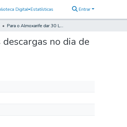
lioteca Digital
Estatísticas
Entrar
Para o Almoxarife dar 30 Libras de polvora para as descargas no dia de Corpo de Deos.
s descargas no dia de