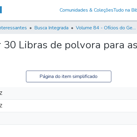
Comunidades & Coleções
Tudo na Bib
nteressantes
Busca Integrada
Volume 84 - Ofícios do General Martins Lopes de Saldanha (Governador da Capitania): 1782- 1786
 30 Libras de polvora para a
Página do item simplificado
Z
Z