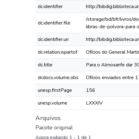
dc.identifier
http://bibdig.bibliote
/storage/bd/bfr/livros/
dc.identifier.file
libras-de-polvora-para
dc.identifier.uri
http://bibdig.biblioteca
dc.relation.ispartof
Ofícios do General Mart
dc.title
Para o Almoxarife dar 3
dcdocs.volume.obs
Ofícios enviados entre 
unesp.firstPage
156
unesp.volume
LXXXIV
Arquivos
Pacote original
Agora exibindo
1 - 1 de 1