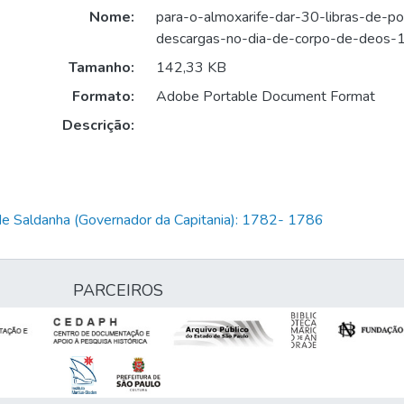
Nome:
para-o-almoxarife-dar-30-libras-de-po
descargas-no-dia-de-corpo-de-deos-
Tamanho:
142,33 KB
Formato:
Adobe Portable Document Format
Descrição:
de Saldanha (Governador da Capitania): 1782- 1786
PARCEIROS