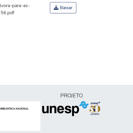
lvora-para-as-
Baixar
156.pdf
PROJETO