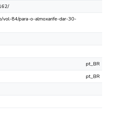
162/
o/vol-84/para-o-almoxarife-dar-30-
pt_BR
pt_BR