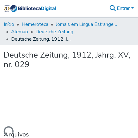
Entrar
Comunidades
&
Início
Hemeroteca
Jornais em Língua Estrangeira
Coleções
Alemão
Deutsche Zeitung
Tudo na
Deutsche Zeitung, 1912, Jahrg. XV, nr. 029
Biblioteca
Digital
Deutsche Zeitung, 1912, Jahrg. XV,
Estatísticas
nr. 029
Arquivos