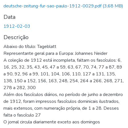
egando...
deutsche-zeitung-fur-sao-paulo-1912-0029.pdf
(3,68 MB)
Data
1912-02-03
Descrição
Abaixo do título: Tageblatt
Representante geral para a Europa: Johannes Neider
A coleção de 1912 está incompleta, faltam os fascículos: 6,
16, 25, 32, 35, 43, 45, 47 a 59, 63, 67, 70, 74, 77 a 87, 89
a 90, 92, 96 a 99, 101, 104, 106, 110, 127 a 131, 135,
138, 150 a 152, 156, 163, 248, 254, 264 a 266, 268, 271,
278 a 282, 300
Além dos fascículos diários, no período de junho a dezembro
de 1912, foram impressos fascículos dominicais ilustrados,
mais extensos, com numeração própria, de 1 a 28. Desses
falta o fascículo 27
O jornal circula diariamente exceto aos domingos