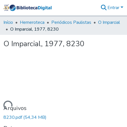
Entrar
Comunidades
&
Início
Hemeroteca
Periódicos Paulistas
O Imparcial
Coleções
O Imparcial, 1977, 8230
Tudo na
Biblioteca
O Imparcial, 1977, 8230
Digital
Estatísticas
Carregando...
Arquivos
8230.pdf
(54,34 MB)