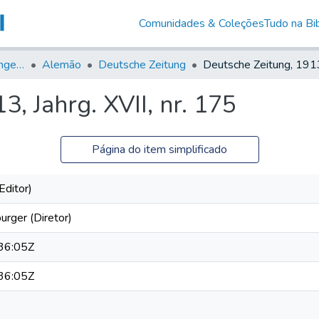
Comunidades & Coleções
Tudo na Bib
Jornais em Língua Estrangeira
Alemão
Deutsche Zeitung
, Jahrg. XVII, nr. 175
Página do item simplificado
Editor)
rger (Diretor)
36:05Z
36:05Z