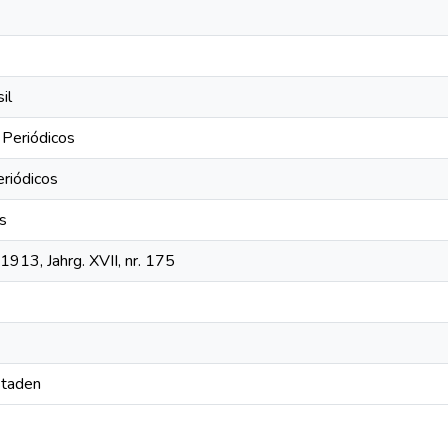
il
 Periódicos
eriódicos
os
1913, Jahrg. XVII, nr. 175
Staden