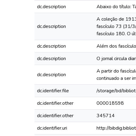
dc.description
Abaixo do título: 
A coleção de 1913 
dc.description
fascículo 73 (31/
fascículo 180. O ú
dc.description
Além dos fascículo
dc.description
O jornal circula d
A partir do fascícu
dc.description
continuado a ser i
dc.identifier.file
/storage/bd/bibli
dc.identifier.other
000018598
dc.identifier.other
345714
dc.identifier.uri
http://bibdig.bibl