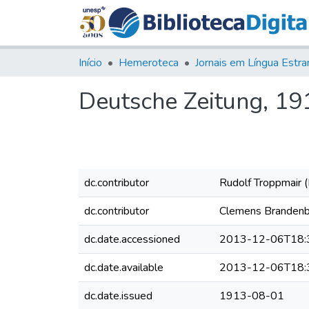
Início
Hemeroteca
Deutsche Zeitung, 1913
dc.contributor
Rudolf Troppmair (
dc.contributor
Clemens Brandenbu
dc.date.accessioned
2013-12-06T18:
dc.date.available
2013-12-06T18:
dc.date.issued
1913-08-01