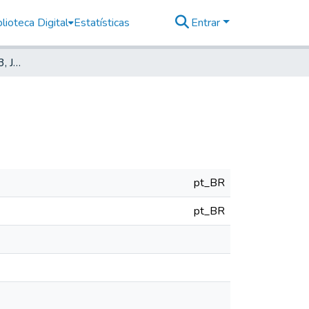
lioteca Digital
Estatísticas
Entrar
Deutsche Zeitung, 1913, Jahrg. XVII, nr. 175
pt_BR
pt_BR