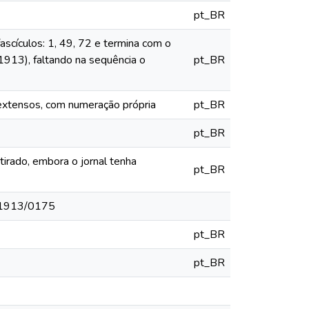
pt_BR
ascículos: 1, 49, 72 e termina com o
1913), faltando na sequência o
pt_BR
s extensos, com numeração própria
pt_BR
pt_BR
etirado, embora o jornal tenha
pt_BR
ro/1913/0175
pt_BR
pt_BR