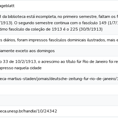
Tageblatt
da biblioteca está incompleta, no primeiro semestre, faltam os f
3/1913). O segundo semestre continua com o fascículo 149 (1/7/
ltimo fascículo da coleção de 1913 é o 225 (30/9/1913)
s diários, foram impressos fascículos dominicais ilustrados, mai
iariamente exceto aos domingos
lo 33 de 10/2/1913, o acrescimo ao título für Rio de Janeiro foi r
mpresso naquela cidade
oteca-martius-staden/jornais/deutsche-zeitung-fur-rio-de-janei
ioteca.unesp.br/handle/10/24342