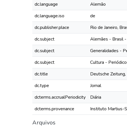
dc.language
Alemão
dc.language.iso
de
dc.publisher.place
Rio de Janeiro, Bras
dc.subject
Alemães - Brasil -
dc.subject
Generalidades - P
dc.subject
Cultura - Periódic
dc.title
Deutsche Zeitung, 
dc.type
Jornal
dcterms.accrualPeriodicity
Diária
dcterms.provenance
Instituto Martius-
Arquivos